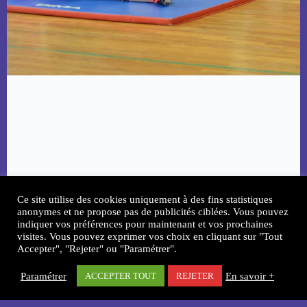
Ce site utilise des cookies uniquement à des fins statistiques
anonymes et ne propose pas de publicités ciblées. Vous pouvez
Copyright © 2026 - Thème WordPress par
indiquer vos préférences pour maintenant et vos prochaines
CreativeThemes
Intégration web
SENDIX
visites. Vous pouvez exprimer vos choix en cliquant sur "Tout
Accepter", "Rejeter" ou "Paramétrer".
Paramétrer
En savoir +
ACCEPTER TOUT
REJETER
Nous contacter
Qui sommes-nous ?
Nos partenaires
Mentions légales